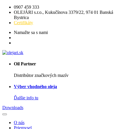
0907 459 333
OLEJÁRI s.r.o., Kukučínova 3379/22, 974 01 Banská
Bystrica
Certifikáty
Namažte sa s nami
Oil Partner
Distribútor značkových mazív
Výber vhodného oleja
Ďalšie info tu
Downloads
O nás
Priemysel