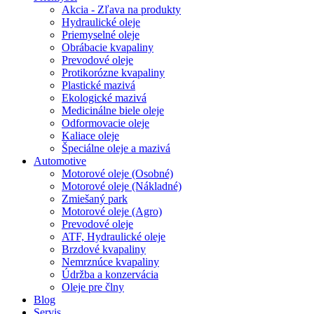
Akcia - Zľava na produkty
Hydraulické oleje
Priemyselné oleje
Obrábacie kvapaliny
Prevodové oleje
Protikorózne kvapaliny
Plastické mazivá
Ekologické mazivá
Medicinálne biele oleje
Odformovacie oleje
Kaliace oleje
Špeciálne oleje a mazivá
Automotive
Motorové oleje (Osobné)
Motorové oleje (Nákladné)
Zmiešaný park
Motorové oleje (Agro)
Prevodové oleje
ATF, Hydraulické oleje
Brzdové kvapaliny
Nemrznúce kvapaliny
Údržba a konzervácia
Oleje pre člny
Blog
Servis