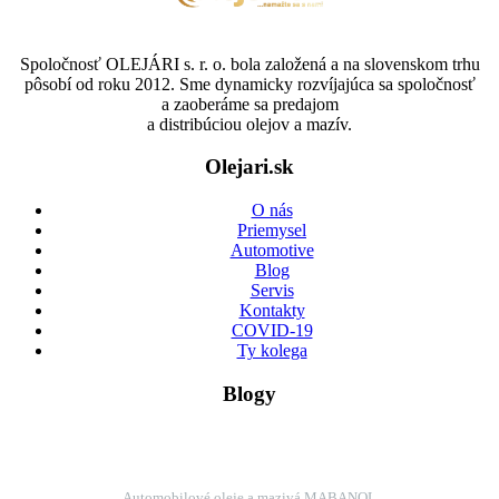
Spoločnosť OLEJÁRI s. r. o. bola založená a na slovenskom trhu
pôsobí od roku 2012. Sme dynamicky rozvíjajúca sa spoločnosť
a zaoberáme sa predajom
a distribúciou olejov a mazív.
Olejari.sk
O nás
Priemysel
Automotive
Blog
Servis
Kontakty
COVID-19
Ty kolega
Blogy
Automobilové oleje a mazivá MABANOL