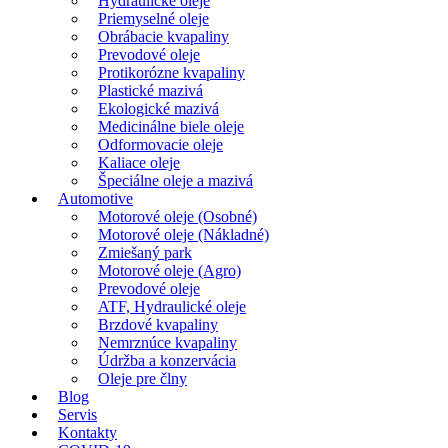
Hydraulické oleje
Priemyselné oleje
Obrábacie kvapaliny
Prevodové oleje
Protikorózne kvapaliny
Plastické mazivá
Ekologické mazivá
Medicinálne biele oleje
Odformovacie oleje
Kaliace oleje
Špeciálne oleje a mazivá
Automotive
Motorové oleje (Osobné)
Motorové oleje (Nákladné)
Zmiešaný park
Motorové oleje (Agro)
Prevodové oleje
ATF, Hydraulické oleje
Brzdové kvapaliny
Nemrznúce kvapaliny
Údržba a konzervácia
Oleje pre člny
Blog
Servis
Kontakty