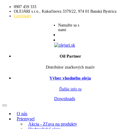
0907 459 333
OLEJÁRI s.r.o., Kukučínova 3379/22, 974 01 Banská Bystrica
Certifikáty
Namažte sa s
nami
Oil Partner
Distribútor značkových mazív
Výber vhodného oleja
Ďalšie info tu
Downloads
O nás
Priemysel
Akcia - Zľava na produkty