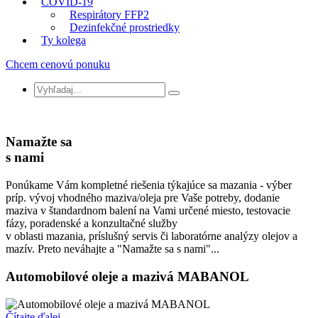
COVID-19
Respirátory FFP2
Dezinfekčné prostriedky
Ty kolega
Chcem cenovú ponuku
Namažte sa
s nami
Ponúkame Vám kompletné riešenia týkajúce sa mazania - výber
príp. vývoj vhodného maziva/oleja pre Vaše potreby, dodanie
maziva v štandardnom balení na Vami určené miesto, testovacie
fázy, poradenské a konzultačné služby
v oblasti mazania, príslušný servis či laboratórne analýzy olejov a
mazív. Preto neváhajte a "Namažte sa s nami"...
Automobilové oleje a mazivá MABANOL
Čítajte ďalej