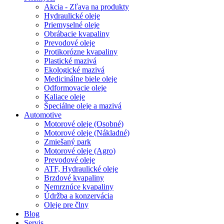
Akcia - Zľava na produkty
Hydraulické oleje
Priemyselné oleje
Obrábacie kvapaliny
Prevodové oleje
Protikorózne kvapaliny
Plastické mazivá
Ekologické mazivá
Medicinálne biele oleje
Odformovacie oleje
Kaliace oleje
Špeciálne oleje a mazivá
Automotive
Motorové oleje (Osobné)
Motorové oleje (Nákladné)
Zmiešaný park
Motorové oleje (Agro)
Prevodové oleje
ATF, Hydraulické oleje
Brzdové kvapaliny
Nemrznúce kvapaliny
Údržba a konzervácia
Oleje pre člny
Blog
Servis