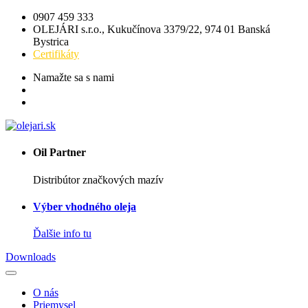
0907 459 333
OLEJÁRI s.r.o., Kukučínova 3379/22, 974 01 Banská
Bystrica
Certifikáty
Namažte sa s nami
Oil Partner
Distribútor značkových mazív
Výber vhodného oleja
Ďalšie info tu
Downloads
O nás
Priemysel