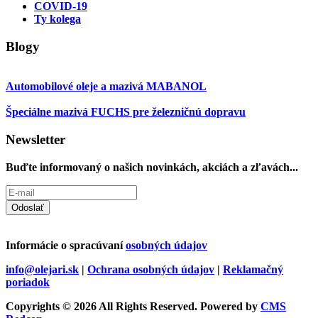
COVID-19
Ty kolega
Blogy
Automobilové oleje a mazivá MABANOL
Špeciálne mazivá FUCHS pre železničnú dopravu
Newsletter
Buďte informovaný o našich novinkách, akciách a zľavách...
Odoslať
Informácie o spracúvaní
osobných údajov
info@olejari.sk
|
Ochrana osobných údajov
|
Reklamačný
poriadok
Copyrights © 2026 All Rights Reserved. Powered by
CMS