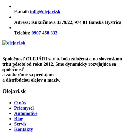
E-mail:
info@olejari.sk
Adresa:
Kukučínova 3379/22, 974 01 Banská Bystrica
Telefón:
0907 458 333
Spoločnosť OLEJÁRI s. r. o. bola založená a na slovenskom
trhu pôsobí od roku 2012. Sme dynamicky rozvíjajúca sa
spoločnosť
a zaoberáme sa predajom
a distribúciou olejov a mazív.
Olejari.sk
O nás
Priemysel
Automotive
Blog
Servis
Kontakty