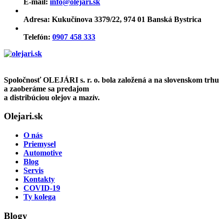
E-mail:
info@olejari.sk
Adresa:
Kukučínova 3379/22, 974 01 Banská Bystrica
Telefón:
0907 458 333
Spoločnosť OLEJÁRI s. r. o. bola založená a na slovenskom trh
a zaoberáme sa predajom
a distribúciou olejov a mazív.
Olejari.sk
O nás
Priemysel
Automotive
Blog
Servis
Kontakty
COVID-19
Ty kolega
Blogy