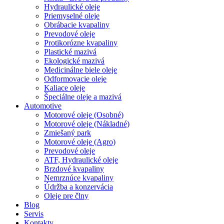
Hydraulické oleje
Priemyselné oleje
Obrábacie kvapaliny
Prevodové oleje
Protikorózne kvapaliny
Plastické mazivá
Ekologické mazivá
Medicinálne biele oleje
Odformovacie oleje
Kaliace oleje
Špeciálne oleje a mazivá
Automotive
Motorové oleje (Osobné)
Motorové oleje (Nákladné)
Zmiešaný park
Motorové oleje (Agro)
Prevodové oleje
ATF, Hydraulické oleje
Brzdové kvapaliny
Nemrznúce kvapaliny
Údržba a konzervácia
Oleje pre člny
Blog
Servis
Kontakty