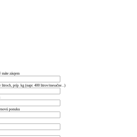
rý máte záujem
itroch, príp. kg (napr. 400 litrov/mesačne...)
i
cenovú ponuku