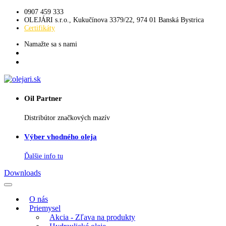
0907 459 333
OLEJÁRI s.r.o., Kukučínova 3379/22, 974 01 Banská Bystrica
Certifikáty
Namažte sa s nami
Oil Partner
Distribútor značkových mazív
Výber vhodného oleja
Ďalšie info tu
Downloads
O nás
Priemysel
Akcia - Zľava na produkty