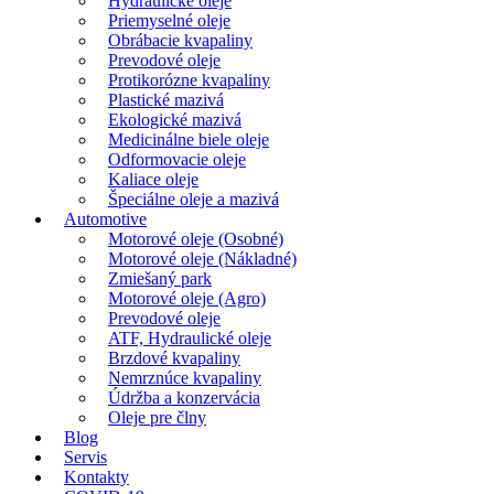
Hydraulické oleje
Priemyselné oleje
Obrábacie kvapaliny
Prevodové oleje
Protikorózne kvapaliny
Plastické mazivá
Ekologické mazivá
Medicinálne biele oleje
Odformovacie oleje
Kaliace oleje
Špeciálne oleje a mazivá
Automotive
Motorové oleje (Osobné)
Motorové oleje (Nákladné)
Zmiešaný park
Motorové oleje (Agro)
Prevodové oleje
ATF, Hydraulické oleje
Brzdové kvapaliny
Nemrznúce kvapaliny
Údržba a konzervácia
Oleje pre člny
Blog
Servis
Kontakty