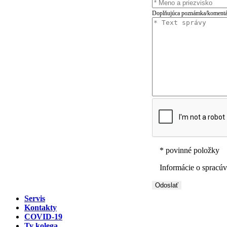
Doplňujúca poznámka/koment
* povinné položky
Informácie o spracú
Servis
Kontakty
COVID-19
Ty kolega