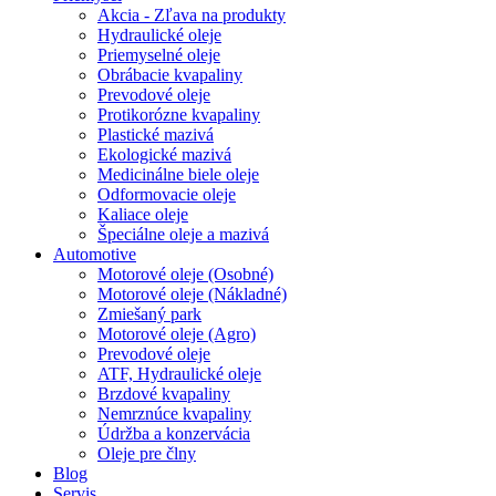
Akcia - Zľava na produkty
Hydraulické oleje
Priemyselné oleje
Obrábacie kvapaliny
Prevodové oleje
Protikorózne kvapaliny
Plastické mazivá
Ekologické mazivá
Medicinálne biele oleje
Odformovacie oleje
Kaliace oleje
Špeciálne oleje a mazivá
Automotive
Motorové oleje (Osobné)
Motorové oleje (Nákladné)
Zmiešaný park
Motorové oleje (Agro)
Prevodové oleje
ATF, Hydraulické oleje
Brzdové kvapaliny
Nemrznúce kvapaliny
Údržba a konzervácia
Oleje pre člny
Blog
Servis