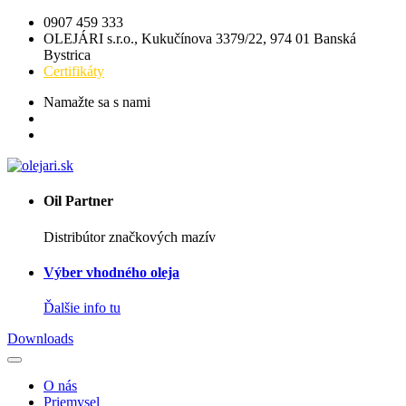
0907 459 333
OLEJÁRI s.r.o., Kukučínova 3379/22, 974 01 Banská
Bystrica
Certifikáty
Namažte sa s nami
Oil Partner
Distribútor značkových mazív
Výber vhodného oleja
Ďalšie info tu
Downloads
O nás
Priemysel