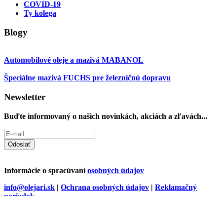
COVID-19
Ty kolega
Blogy
Automobilové oleje a mazivá MABANOL
Špeciálne mazivá FUCHS pre železničnú dopravu
Newsletter
Buďte informovaný o našich novinkách, akciách a zľavách...
Odoslať
Informácie o spracúvaní
osobných údajov
info@olejari.sk
|
Ochrana osobných údajov
|
Reklamačný
poriadok
Copyrights © 2026 All Rights Reserved. Powered by
CMS