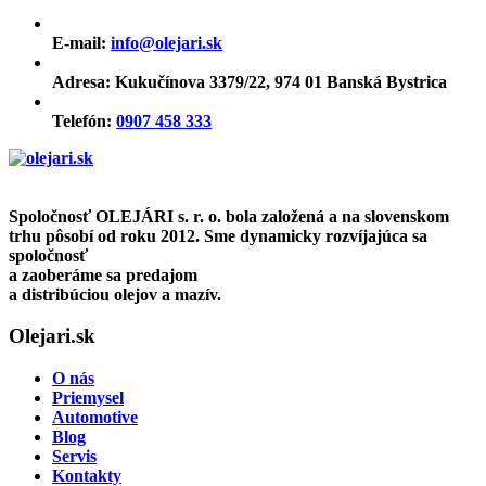
E-mail:
info@olejari.sk
Adresa:
Kukučínova 3379/22, 974 01 Banská Bystrica
Telefón:
0907 458 333
Spoločnosť OLEJÁRI s. r. o. bola založená a na slovenskom
trhu pôsobí od roku 2012. Sme dynamicky rozvíjajúca sa
spoločnosť
a zaoberáme sa predajom
a distribúciou olejov a mazív.
Olejari.sk
O nás
Priemysel
Automotive
Blog
Servis
Kontakty