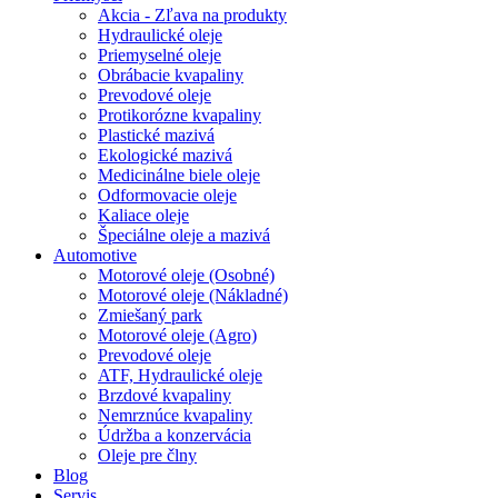
Akcia - Zľava na produkty
Hydraulické oleje
Priemyselné oleje
Obrábacie kvapaliny
Prevodové oleje
Protikorózne kvapaliny
Plastické mazivá
Ekologické mazivá
Medicinálne biele oleje
Odformovacie oleje
Kaliace oleje
Špeciálne oleje a mazivá
Automotive
Motorové oleje (Osobné)
Motorové oleje (Nákladné)
Zmiešaný park
Motorové oleje (Agro)
Prevodové oleje
ATF, Hydraulické oleje
Brzdové kvapaliny
Nemrznúce kvapaliny
Údržba a konzervácia
Oleje pre člny
Blog
Servis