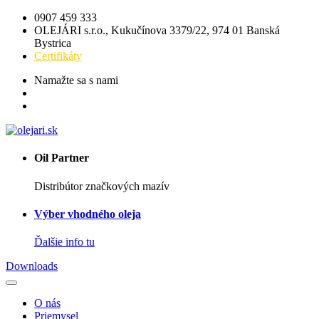
0907 459 333
OLEJÁRI s.r.o., Kukučínova 3379/22, 974 01 Banská
Bystrica
Certifikáty
Namažte sa s nami
Oil Partner
Distribútor značkových mazív
Výber vhodného oleja
Ďalšie info tu
Downloads
O nás
Priemysel