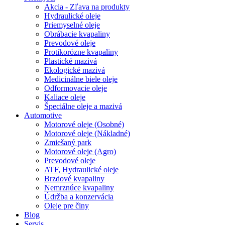
Akcia - Zľava na produkty
Hydraulické oleje
Priemyselné oleje
Obrábacie kvapaliny
Prevodové oleje
Protikorózne kvapaliny
Plastické mazivá
Ekologické mazivá
Medicinálne biele oleje
Odformovacie oleje
Kaliace oleje
Špeciálne oleje a mazivá
Automotive
Motorové oleje (Osobné)
Motorové oleje (Nákladné)
Zmiešaný park
Motorové oleje (Agro)
Prevodové oleje
ATF, Hydraulické oleje
Brzdové kvapaliny
Nemrznúce kvapaliny
Údržba a konzervácia
Oleje pre člny
Blog
Servis