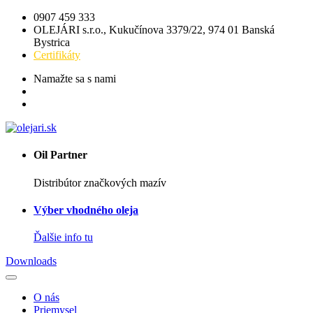
0907 459 333
OLEJÁRI s.r.o., Kukučínova 3379/22, 974 01 Banská
Bystrica
Certifikáty
Namažte sa s nami
Oil Partner
Distribútor značkových mazív
Výber vhodného oleja
Ďalšie info tu
Downloads
O nás
Priemysel