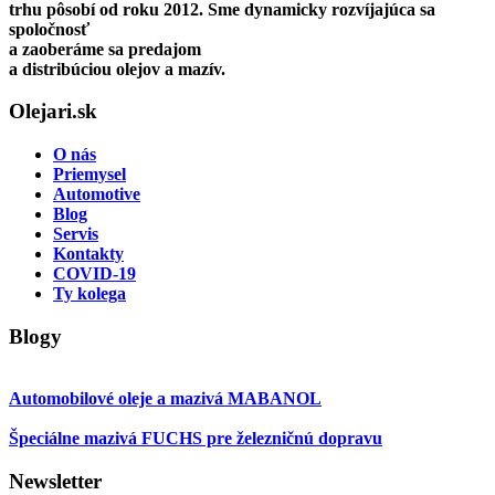
trhu pôsobí od roku 2012. Sme dynamicky rozvíjajúca sa
spoločnosť
a zaoberáme sa predajom
a distribúciou olejov a mazív.
Olejari.sk
O nás
Priemysel
Automotive
Blog
Servis
Kontakty
COVID-19
Ty kolega
Blogy
Automobilové oleje a mazivá MABANOL
Špeciálne mazivá FUCHS pre železničnú dopravu
Newsletter