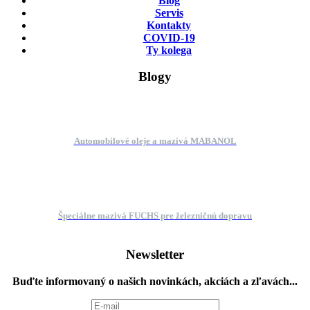
Blog
Servis
Kontakty
COVID-19
Ty kolega
Blogy
Automobilové oleje a mazivá MABANOL
Špeciálne mazivá FUCHS pre železničnú dopravu
Newsletter
Buďte informovaný o našich novinkách, akciách a zľavách...