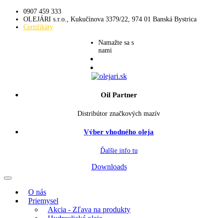
0907 459 333
OLEJÁRI s.r.o., Kukučínova 3379/22, 974 01 Banská Bystrica
Certifikáty
Namažte sa s
nami
Oil Partner
Distribútor značkových mazív
Výber vhodného oleja
Ďalšie info tu
Downloads
O nás
Priemysel
Akcia - Zľava na produkty