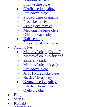
Hydraulické oleje
Priemyselné oleje
Obrábacie kvapaliny
Prevodové oleje
Protikorózne kvapaliny
Plastické mazivá
Ekologické mazivá
Medicinálne biele oleje
Odformovacie oleje
Kaliace oleje
Špeciálne oleje a mazivá
Automotive
Motorové oleje (Osobné)
Motorové oleje (Nákladné)
Zmiešaný park
Motorové oleje (Agro)
Prevodové oleje
ATF, Hydraulické oleje
Brzdové kvapaliny
Nemrznúce kvapaliny
Údržba a konzervácia
Oleje pre člny
Blog
Servis
Kontakty