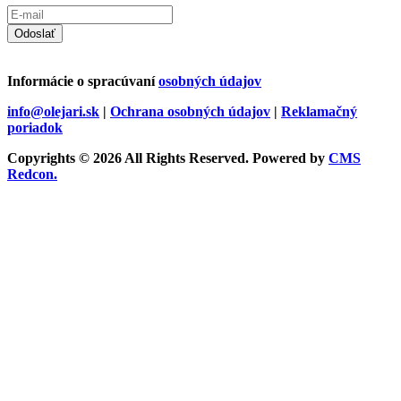
Odoslať
Informácie o spracúvaní
osobných údajov
info@olejari.sk
|
Ochrana osobných údajov
|
Reklamačný
poriadok
Copyrights © 2026 All Rights Reserved. Powered by
CMS
Redcon.