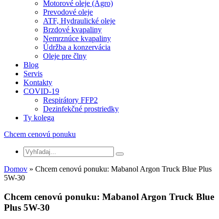
Motorové oleje (Agro)
Prevodové oleje
ATF, Hydraulické oleje
Brzdové kvapaliny
Nemrznúce kvapaliny
Údržba a konzervácia
Oleje pre člny
Blog
Servis
Kontakty
COVID-19
Respirátory FFP2
Dezinfekčné prostriedky
Ty kolega
Chcem cenovú ponuku
Domov
» Chcem cenovú ponuku: Mabanol Argon Truck Blue Plus
5W-30
Chcem cenovú ponuku: Mabanol Argon Truck Blue
Plus 5W-30