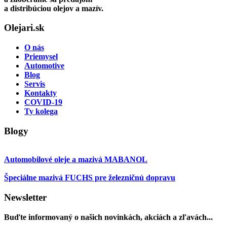
a distribúciou olejov a mazív.
Olejari.sk
O nás
Priemysel
Automotive
Blog
Servis
Kontakty
COVID-19
Ty kolega
Blogy
Automobilové oleje a mazivá MABANOL
Špeciálne mazivá FUCHS pre železničnú dopravu
Newsletter
Buďte informovaný o našich novinkách, akciách a zľavách...