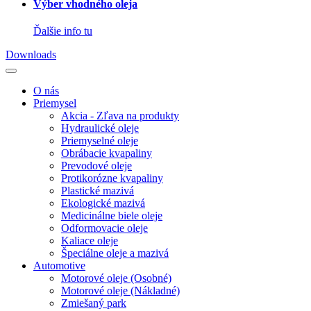
Výber vhodného oleja
Ďalšie info tu
Downloads
O nás
Priemysel
Akcia - Zľava na produkty
Hydraulické oleje
Priemyselné oleje
Obrábacie kvapaliny
Prevodové oleje
Protikorózne kvapaliny
Plastické mazivá
Ekologické mazivá
Medicinálne biele oleje
Odformovacie oleje
Kaliace oleje
Špeciálne oleje a mazivá
Automotive
Motorové oleje (Osobné)
Motorové oleje (Nákladné)
Zmiešaný park