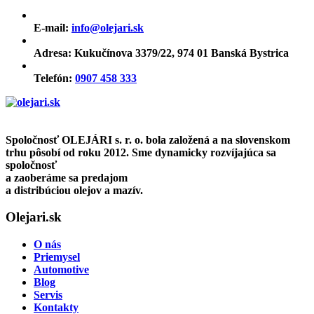
E-mail:
info@olejari.sk
Adresa:
Kukučínova 3379/22, 974 01 Banská Bystrica
Telefón:
0907 458 333
Spoločnosť OLEJÁRI s. r. o. bola založená a na slovenskom
trhu pôsobí od roku 2012. Sme dynamicky rozvíjajúca sa
spoločnosť
a zaoberáme sa predajom
a distribúciou olejov a mazív.
Olejari.sk
O nás
Priemysel
Automotive
Blog
Servis
Kontakty