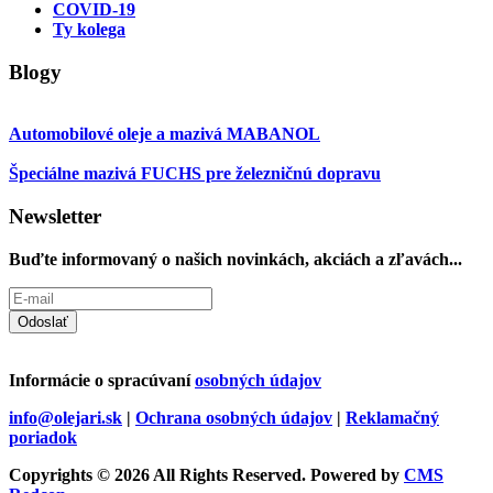
COVID-19
Ty kolega
Blogy
Automobilové oleje a mazivá MABANOL
Špeciálne mazivá FUCHS pre železničnú dopravu
Newsletter
Buďte informovaný o našich novinkách, akciách a zľavách...
Odoslať
Informácie o spracúvaní
osobných údajov
info@olejari.sk
|
Ochrana osobných údajov
|
Reklamačný
poriadok
Copyrights © 2026 All Rights Reserved. Powered by
CMS