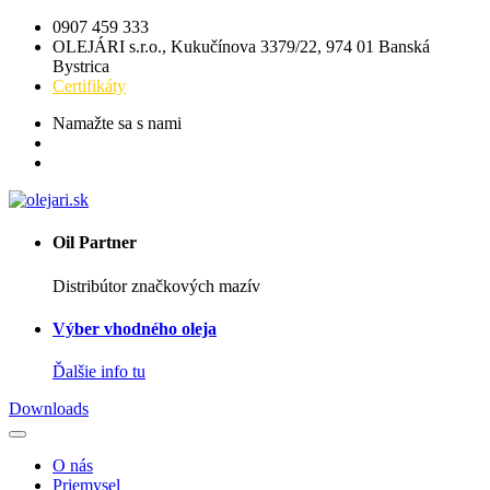
0907 459 333
OLEJÁRI s.r.o., Kukučínova 3379/22, 974 01 Banská
Bystrica
Certifikáty
Namažte sa s nami
Oil Partner
Distribútor značkových mazív
Výber vhodného oleja
Ďalšie info tu
Downloads
O nás
Priemysel