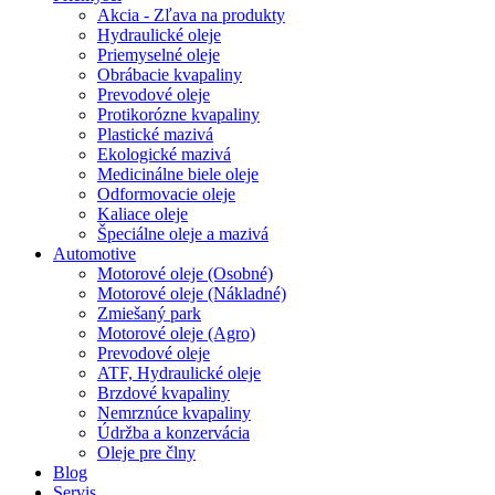
Akcia - Zľava na produkty
Hydraulické oleje
Priemyselné oleje
Obrábacie kvapaliny
Prevodové oleje
Protikorózne kvapaliny
Plastické mazivá
Ekologické mazivá
Medicinálne biele oleje
Odformovacie oleje
Kaliace oleje
Špeciálne oleje a mazivá
Automotive
Motorové oleje (Osobné)
Motorové oleje (Nákladné)
Zmiešaný park
Motorové oleje (Agro)
Prevodové oleje
ATF, Hydraulické oleje
Brzdové kvapaliny
Nemrznúce kvapaliny
Údržba a konzervácia
Oleje pre člny
Blog
Servis