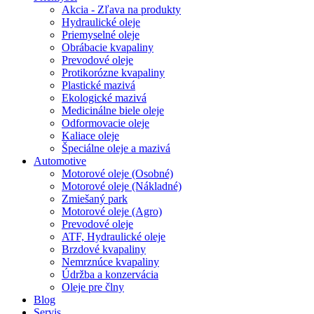
Akcia - Zľava na produkty
Hydraulické oleje
Priemyselné oleje
Obrábacie kvapaliny
Prevodové oleje
Protikorózne kvapaliny
Plastické mazivá
Ekologické mazivá
Medicinálne biele oleje
Odformovacie oleje
Kaliace oleje
Špeciálne oleje a mazivá
Automotive
Motorové oleje (Osobné)
Motorové oleje (Nákladné)
Zmiešaný park
Motorové oleje (Agro)
Prevodové oleje
ATF, Hydraulické oleje
Brzdové kvapaliny
Nemrznúce kvapaliny
Údržba a konzervácia
Oleje pre člny
Blog
Servis