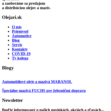
a zaoberáme sa predajom
a distribúciou olejov a mazív.
Olejari.sk
O nás
Priemysel
Automotive
Blog
Servis
Kontakty
COVID-19
Ty kolega
Blogy
Automobilové oleje a mazivá MABANOL
Špeciálne mazivá FUCHS pre železničnú dopravu
Newsletter
Buďte informovaný o našich novinkách, akciách a zľavách...