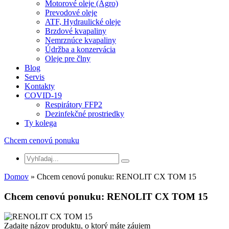
Motorové oleje (Agro)
Prevodové oleje
ATF, Hydraulické oleje
Brzdové kvapaliny
Nemrznúce kvapaliny
Údržba a konzervácia
Oleje pre člny
Blog
Servis
Kontakty
COVID-19
Respirátory FFP2
Dezinfekčné prostriedky
Ty kolega
Chcem cenovú ponuku
Domov
» Chcem cenovú ponuku: RENOLIT CX TOM 15
Chcem cenovú ponuku: RENOLIT CX TOM 15
Zadajte názov produktu, o ktorý máte záujem