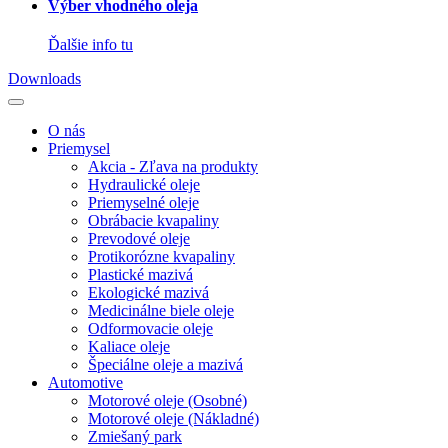
Výber vhodného oleja
Ďalšie info tu
Downloads
O nás
Priemysel
Akcia - Zľava na produkty
Hydraulické oleje
Priemyselné oleje
Obrábacie kvapaliny
Prevodové oleje
Protikorózne kvapaliny
Plastické mazivá
Ekologické mazivá
Medicinálne biele oleje
Odformovacie oleje
Kaliace oleje
Špeciálne oleje a mazivá
Automotive
Motorové oleje (Osobné)
Motorové oleje (Nákladné)
Zmiešaný park