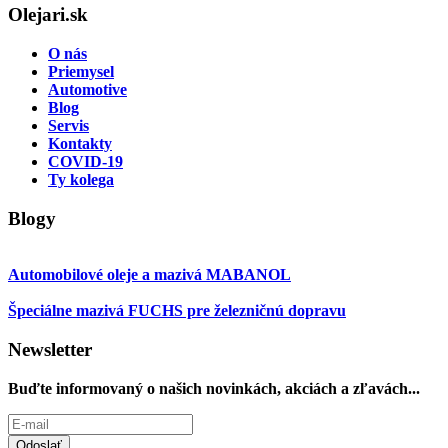
Olejari.sk
O nás
Priemysel
Automotive
Blog
Servis
Kontakty
COVID-19
Ty kolega
Blogy
Automobilové oleje a mazivá MABANOL
Špeciálne mazivá FUCHS pre železničnú dopravu
Newsletter
Buďte informovaný o našich novinkách, akciách a zľavách...
Odoslať