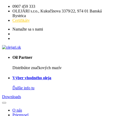
0907 459 333
OLEJÁRI s.r.o., Kukučínova 3379/22, 974 01 Banská
Bystrica
Certifikáty
Namažte sa s nami
Oil Partner
Distribútor značkových mazív
Výber vhodného oleja
Ďalšie info tu
Downloads
O nás
Priemysel