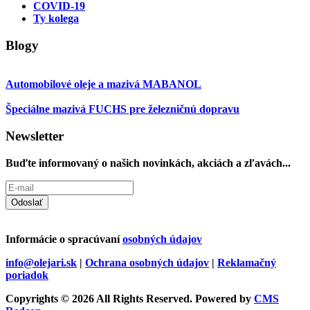
COVID-19
Ty kolega
Blogy
Automobilové oleje a mazivá MABANOL
Špeciálne mazivá FUCHS pre železničnú dopravu
Newsletter
Buďte informovaný o našich novinkách, akciách a zľavách...
Odoslať
Informácie o spracúvaní
osobných údajov
info@olejari.sk
|
Ochrana osobných údajov
|
Reklamačný
poriadok
Copyrights © 2026 All Rights Reserved. Powered by
CMS