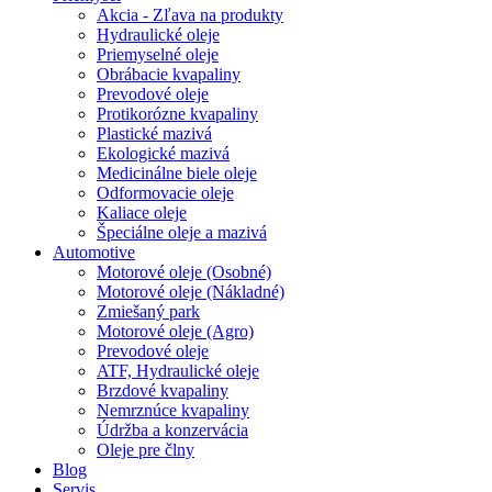
Akcia - Zľava na produkty
Hydraulické oleje
Priemyselné oleje
Obrábacie kvapaliny
Prevodové oleje
Protikorózne kvapaliny
Plastické mazivá
Ekologické mazivá
Medicinálne biele oleje
Odformovacie oleje
Kaliace oleje
Špeciálne oleje a mazivá
Automotive
Motorové oleje (Osobné)
Motorové oleje (Nákladné)
Zmiešaný park
Motorové oleje (Agro)
Prevodové oleje
ATF, Hydraulické oleje
Brzdové kvapaliny
Nemrznúce kvapaliny
Údržba a konzervácia
Oleje pre člny
Blog
Servis