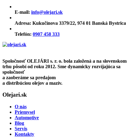
E-mail:
info@olejari.sk
Adresa:
Kukučínova 3379/22, 974 01 Banská Bystrica
Telefón:
0907 458 333
Spoločnosť OLEJÁRI s. r. o. bola založená a na slovenskom
trhu pôsobí od roku 2012. Sme dynamicky rozvíjajúca sa
spoločnosť
a zaoberáme sa predajom
a distribúciou olejov a mazív.
Olejari.sk
O nás
Priemysel
Automotive
Blog
Servis
Kontakty